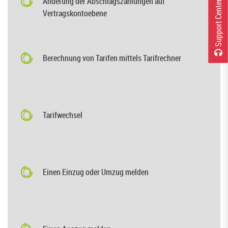
Änderung der Abschlagszahlungen auf
r
Vertragskontoebene
S
u
p
p
o
r
t
C
e
n
t
e
Berechnung von Tarifen mittels Tarifrechner
Tarifwechsel
Einen Einzug oder Umzug melden