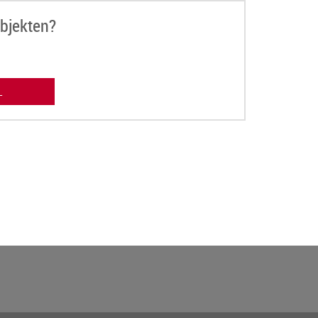
bjekten?
L