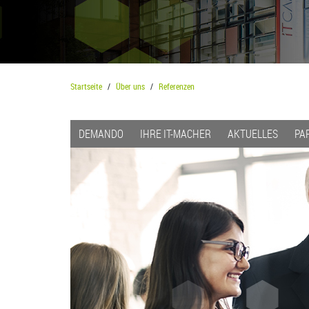
Startseite
Über uns
Referenzen
DEMANDO
IHRE IT-MACHER
AKTUELLES
PA