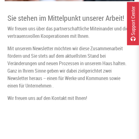
r
Sie stehen im Mittelpunkt unserer Arbeit!
Wir freuen uns über das partnerschaftliche Miteinander und die
vertrauensvollen Kooperationen mit Ihnen.
S
u
p
p
o
r
t
C
e
n
t
e
Mit unserem Newsletter möchten wir diese Zusammenarbeit
fördern und Sie stets auf dem aktuellsten Stand bei
Veränderungen und neuen Prozessen in unserem Haus halten.
Ganz in Ihrem Sinne geben wir dabei zielgerichtet zwei
Newsletter heraus – einen für Werke und Kommunen sowie
einen für Unternehmen .
Wir freuen uns auf den Kontakt mit Ihnen!