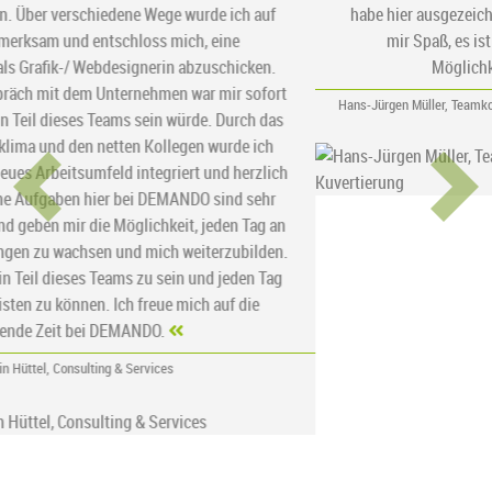
habe hier ausgezeichnete Kolleginnen und Kollegen. Es macht
mir Spaß, es ist aufregend und jeder Tag bietet neue
Möglichkeiten, Ideen zu realisieren.
Previous
Next
Hans-Jürgen Müller, Teamkoordinator Interne Organisation / Druck & Kuvertierung
Sind Sie auch ein M(IT)-Macher?
Dann freuen wir uns über Ihre
Bewerbung!