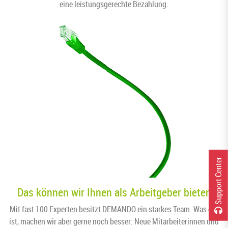
eine leistungsgerechte Bezahlung.
r
Das können wir Ihnen als Arbeitgeber bieten
Mit fast 100 Experten besitzt DEMANDO ein starkes Team. Was gut
S
u
p
p
o
r
t
C
e
n
t
e
ist, machen wir aber gerne noch besser: Neue Mitarbeiterinnen und