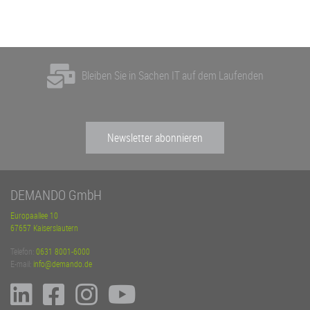
DEMANDO GmbH
Europaallee 10
67657 Kaiserslautern
Telefon:
0631 8001-6000
E-mail:
info@demando.de
Meldestelle
Datenschutz
IT-Sicherheit
AGB
AEB
Kontakt
Impressum