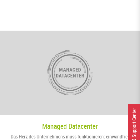
r
Managed Datacenter
Das Herz des Unternehmens muss funktionieren: einwandfrei,
S
u
p
p
o
r
t
C
e
n
t
e