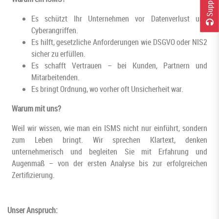
Es schützt Ihr Unternehmen vor Datenverlust und
S
u
p
p
o
r
t
C
e
n
t
e
Cyberangriffen.
Es hilft, gesetzliche Anforderungen wie DSGVO oder NIS2
sicher zu erfüllen.
Es schafft Vertrauen – bei Kunden, Partnern und
Mitarbeitenden.
Es bringt Ordnung, wo vorher oft Unsicherheit war.
Warum mit uns?
Weil wir wissen, wie man ein ISMS nicht nur einführt, sondern
zum Leben bringt. Wir sprechen Klartext, denken
unternehmerisch und begleiten Sie mit Erfahrung und
Augenmaß – von der ersten Analyse bis zur erfolgreichen
Zertifizierung.
Unser Anspruch: