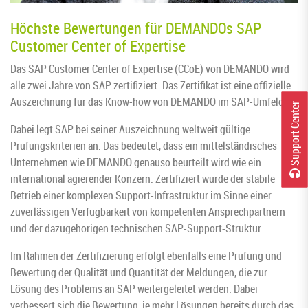
Höchste Bewertungen für DEMANDOs SAP
Customer Center of Expertise
Das SAP Customer Center of Expertise (CCoE) von DEMANDO wird
alle zwei Jahre von SAP zertifiziert. Das Zertifikat ist eine offizielle
Auszeichnung für das Know-how von DEMANDO im SAP-Umfeld.
r
Dabei legt SAP bei seiner Auszeichnung weltweit gültige
Prüfungskriterien an. Das bedeutet, dass ein mittelständisches
Unternehmen wie DEMANDO genauso beurteilt wird wie ein
S
u
p
p
o
r
t
C
e
n
t
e
international agierender Konzern. Zertifiziert wurde der stabile
Betrieb einer komplexen Support-Infrastruktur im Sinne einer
zuverlässigen Verfügbarkeit von kompetenten Ansprechpartnern
und der dazugehörigen technischen SAP-Support-Struktur.
Im Rahmen der Zertifizierung erfolgt ebenfalls eine Prüfung und
Bewertung der Qualität und Quantität der Meldungen, die zur
Lösung des Problems an SAP weitergeleitet werden. Dabei
verbessert sich die Bewertung, je mehr Lösungen bereits durch das