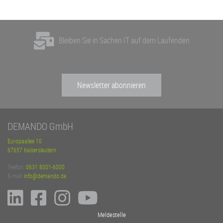
Bleiben Sie in Sachen IT auf dem Laufenden
Newsletter abonnieren
DEMANDO GmbH
Europaallee 10
67657 Kaiserslautern
Telefon:
0631 8001-6000
E-mail:
info@demando.de
Meldestelle