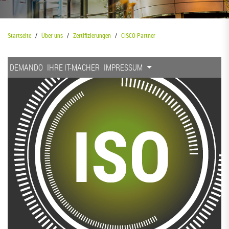
Startseite
Über uns
Zertifizierungen
CISCO Partner
DEMANDO
IHRE IT-MACHER
IMPRESSUM