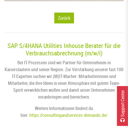
Zurück
SAP S/4HANA Utilities Inhouse Berater für die
Verbrauchsabrechnung (m/w/i)
Bei IT-Prozessen sind wir Partner für Unternehmen in
Kaiserslautern und seiner Region. Zur Verstärkung unserer fast 100
IT-Experten suchen wir (M)IT-Macher: Mitarbeiterinnen und
Mitarbeiter, die ihre Ideen in einer Atmosphäre mit gutem Team-
Spirit verwirklichen wollen und damit unser Unternehmen
r
voranbringen und bereichern.
Weitere Informationen findest du
hier:
https://consultingandservices-demando.de/
S
u
p
p
o
r
t
C
e
n
t
e