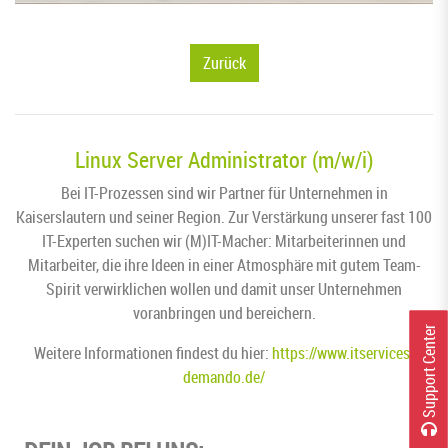
Zurück
Linux Server Administrator (m/w/i)
Bei IT-Prozessen sind wir Partner für Unternehmen in
Kaiserslautern und seiner Region. Zur Verstärkung unserer fast 100
IT-Experten suchen wir (M)IT-Macher: Mitarbeiterinnen und
Mitarbeiter, die ihre Ideen in einer Atmosphäre mit gutem Team-
Spirit verwirklichen wollen und damit unser Unternehmen
voranbringen und bereichern.
r
Weitere Informationen findest du hier:
https://www.itservices-
demando.de/
S
u
p
p
o
r
t
C
e
n
t
e