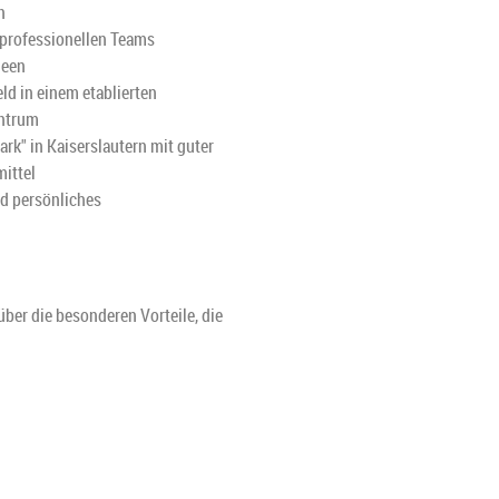
n
 professionellen Teams
deen
ld in einem etablierten
entrum
ark" in Kaiserslautern mit guter
ittel
d persönliches
über die besonderen Vorteile, die